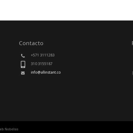
Contacto
+571 3111283
310 3155187
info@allinstant.co
Web Nobelsis