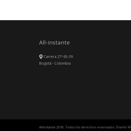
All-instante
Carrera 27ª 65-39
Bogotá - Colombia
Allinstante 2018. Todos los derechos reservados. Diseño 